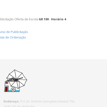
blicitação Oferta de Escola
GR 100
-
Horário 4
viso de Publicitação
ista de Ordenação
Endereço:
Pct.
Dr. António Gonçalves Amaral 75A,
2645-130 Alcabideche