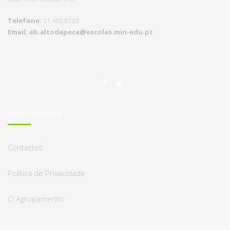
Telefone:
21 460 8130
Email:
eb.altodapeca@escolas.
min-edu.pt
MAIS LIGAÇÕES
Contactos
Política de Privacidade
O Agrupamento