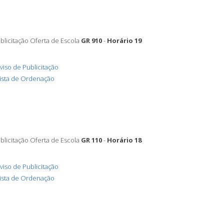
blicitação Oferta de Escola
GR 910
-
Horário 19
viso de Publicitação
ista de Ordenação
blicitação Oferta de Escola
GR 110
-
Horário 18
viso de Publicitação
ista de Ordenação