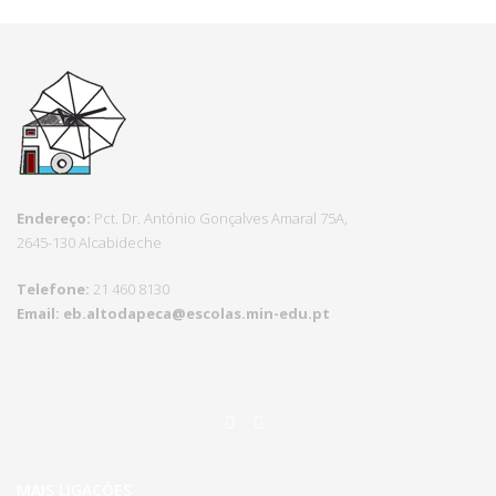
Endereço:
Pct.
Dr. António Gonçalves Amaral 75A,
2645-130 Alcabideche
Telefone:
21 460 8130
Email:
eb.altodapeca@escolas.
min-edu.pt
MAIS LIGAÇÕES