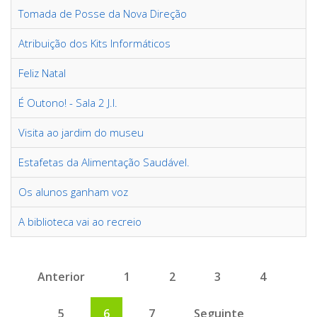
Tomada de Posse da Nova Direção
Atribuição dos Kits Informáticos
Feliz Natal
É Outono! - Sala 2 J.I.
Visita ao jardim do museu
Estafetas da Alimentação Saudável.
Os alunos ganham voz
A biblioteca vai ao recreio
Anterior
1
2
3
4
5
6
7
Seguinte