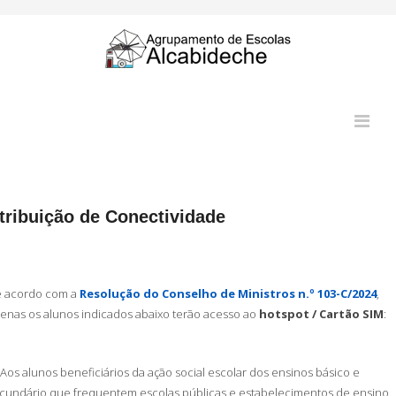
tribuição de Conectividade
 acordo com a
Resolução do Conselho de Ministros n.º 103-C/2024
,
enas os alunos indicados abaixo terão acesso ao
hotspot / Cartão SIM
:
Aos alunos beneficiários da ação social escolar dos ensinos básico e
cundário que frequentem escolas públicas e estabelecimentos de ensino