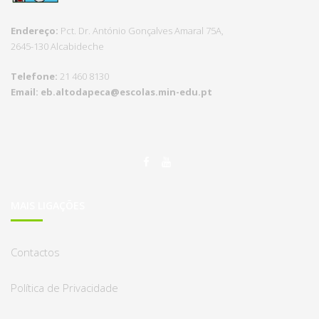
Endereço:
Pct.
Dr. António Gonçalves Amaral 75A,
2645-130 Alcabideche
Telefone:
21 460 8130
Email:
eb.altodapeca@escolas.
min-edu.pt
MAIS LIGAÇÕES
Contactos
Política de Privacidade